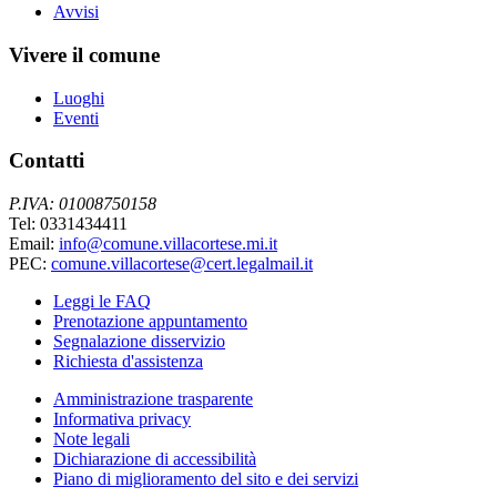
Avvisi
Vivere il comune
Luoghi
Eventi
Contatti
P.IVA: 01008750158
Tel: 0331434411
Email:
info@comune.villacortese.mi.it
PEC:
comune.villacortese@cert.legalmail.it
Leggi le FAQ
Prenotazione appuntamento
Segnalazione disservizio
Richiesta d'assistenza
Amministrazione trasparente
Informativa privacy
Note legali
Dichiarazione di accessibilità
Piano di miglioramento del sito e dei servizi