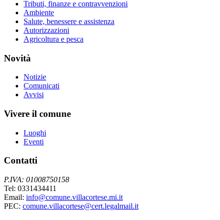
Tributi, finanze e contravvenzioni
Ambiente
Salute, benessere e assistenza
Autorizzazioni
Agricoltura e pesca
Novità
Notizie
Comunicati
Avvisi
Vivere il comune
Luoghi
Eventi
Contatti
P.IVA: 01008750158
Tel: 0331434411
Email:
info@comune.villacortese.mi.it
PEC:
comune.villacortese@cert.legalmail.it