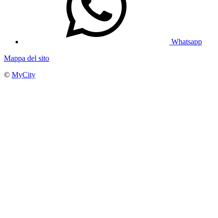
Whatsapp
Mappa del sito
©
MyCity