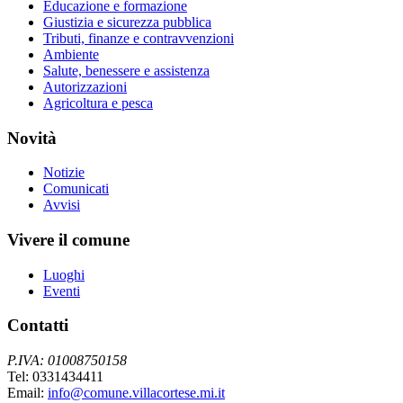
Educazione e formazione
Giustizia e sicurezza pubblica
Tributi, finanze e contravvenzioni
Ambiente
Salute, benessere e assistenza
Autorizzazioni
Agricoltura e pesca
Novità
Notizie
Comunicati
Avvisi
Vivere il comune
Luoghi
Eventi
Contatti
P.IVA: 01008750158
Tel: 0331434411
Email:
info@comune.villacortese.mi.it