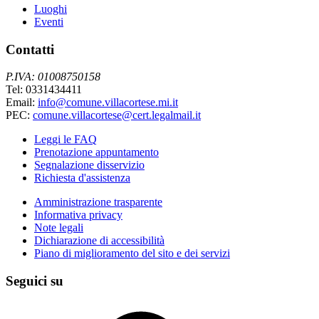
Luoghi
Eventi
Contatti
P.IVA: 01008750158
Tel: 0331434411
Email:
info@comune.villacortese.mi.it
PEC:
comune.villacortese@cert.legalmail.it
Leggi le FAQ
Prenotazione appuntamento
Segnalazione disservizio
Richiesta d'assistenza
Amministrazione trasparente
Informativa privacy
Note legali
Dichiarazione di accessibilità
Piano di miglioramento del sito e dei servizi
Seguici su